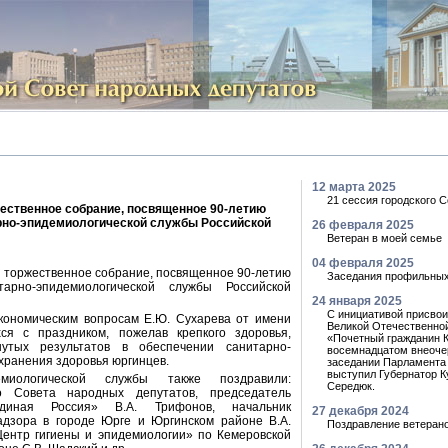
12 марта 2025
21 сессия городского 
ественное собрание, посвященное 90-летию
рно-эпидемиологической службы Российской
26 февраля 2025
Ветеран в моей семье
04 февраля 2025
 торжественное собрание, посвященное 90-летию
Заседания профильных
тарно-эпидемиологической службы Российской
24 января 2025
С инициативой присвои
кономическим вопросам Е.Ю. Сухарева от имени
Великой Отечественно
ся с праздником, пожелав крепкого здоровья,
«Почетный гражданин К
утых результатов в обеспечении санитарно-
восемнадцатом внеоч
хранения здоровья юргинцев.
заседании Парламента
выступил Губернатор К
демиологической службы также поздравили:
Середюк.
го Совета народных депутатов, председатель
диная Россия» В.А. Трифонов, начальник
27 декабря 2024
адзора в городе Юрге и Юргинском районе В.А.
Поздравление ветеран
ентр гигиены и эпидемиологии» по Кемеровской