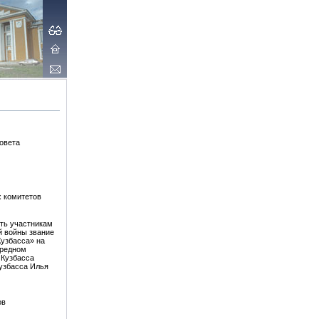
Совета
 комитетов
ть участникам
й войны звание
узбасса» на
ередном
 Кузбасса
узбасса Илья
ов