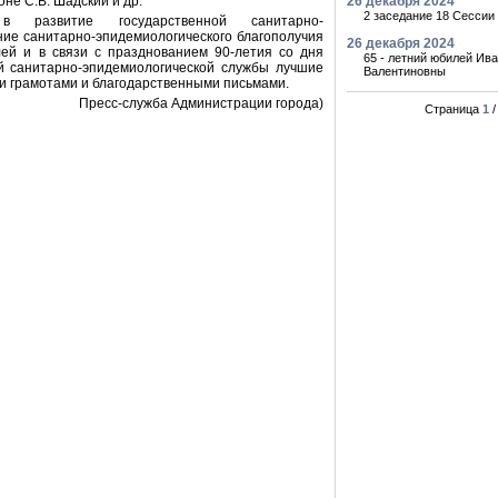
не С.В. Шадский и др.
26 декабря 2024
2 заседание 18 Сессии
 развитие государственной санитарно-
ние санитарно-эпидемиологического благополучия
26 декабря 2024
ей и в связи с празднованием 90-летия со дня
65 - летний юбилей Ив
й санитарно-эпидемиологической службы лучшие
Валентиновны
и грамотами и благодарственными письмами.
Пресс-служба Администрации города)
Страница
1