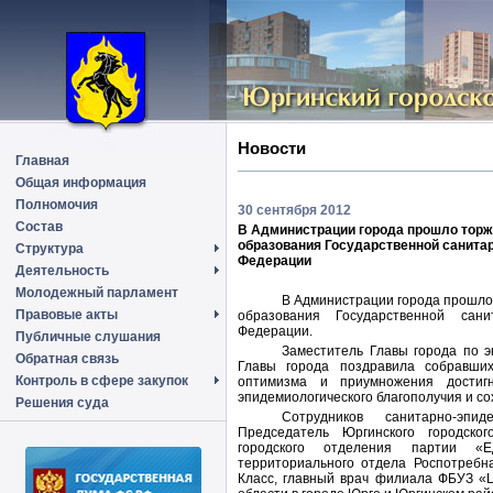
Новости
Главная
Общая информация
Полномочия
30 сентября 2012
Состав
В Администрации города прошло торж
образования Государственной санита
Структура
Федерации
Деятельность
Молодежный парламент
В Администрации города прошло
Правовые акты
образования Государственной сани
Федерации.
Публичные слушания
Заместитель Главы города по э
Обратная связь
Главы города поздравила собравших
Контроль в сфере закупок
оптимизма и приумножения достигн
эпидемиологического благополучия и со
Решения суда
Сотрудников санитарно-эпи
Председатель Юргинского городско
городского отделения партии «Е
территориального отдела Роспотребн
Класс, главный врач филиала ФБУЗ «Ц