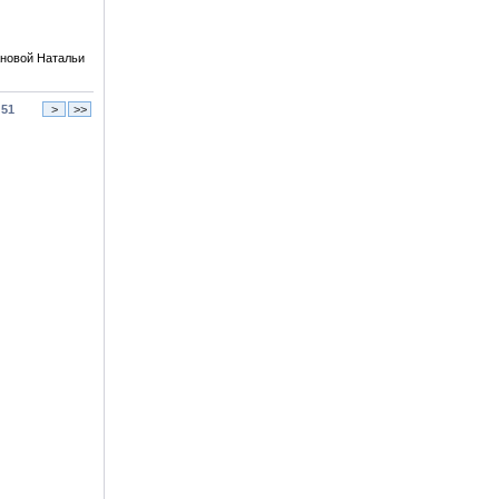
ановой Натальи
/
51
>
>>