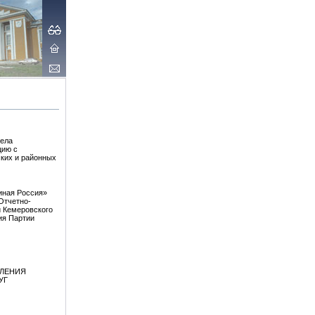
вела
цию с
ких и районных
иная Россия»
Отчетно-
 Кемеровского
ия Партии
ВЛЕНИЯ
УГ