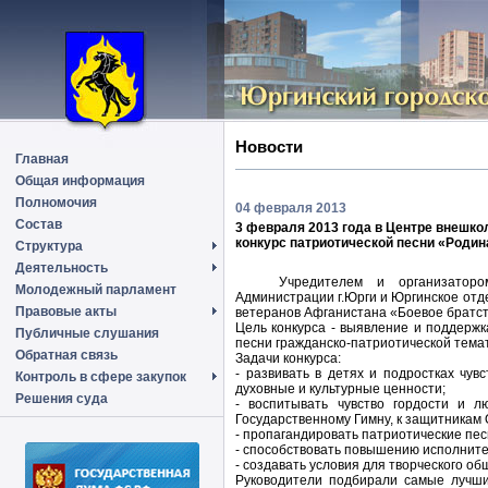
Новости
Главная
Общая информация
Полномочия
04 февраля 2013
Состав
3 февраля 2013 года в Центре внешко
конкурс патриотической песни «Родин
Структура
Деятельность
Учредителем и организаторо
Молодежный парламент
Администрации г.Юрги и Юргинское от
Правовые акты
ветеранов Афганистана «Боевое братст
Цель конкурса - выявление и поддерж
Публичные слушания
песни гражданско-патриотической темат
Обратная связь
Задачи конкурса:
- развивать в детях и подростках чу
Контроль в сфере закупок
духовные и культурные ценности;
Решения суда
- воспитывать чувство гордости и л
Государственному Гимну, к защитникам 
- пропагандировать патриотические пес
- способствовать повышению исполните
- создавать условия для творческого о
Руководители подбирали самые лучшие