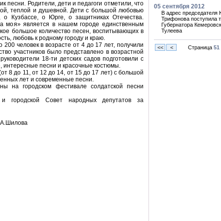
к песни. Родители, дети и педагоги отметили, что
05 сентября 2012
ой, теплой и душевной. Дети с большой любовью
В адрес председателя
 о Кузбассе, о Юрге, о защитниках Отечества.
Трифонова поступила 
на моя» является в нашем городе единственным
Губернатора Кемеровск
акое большое количество песен, воспитывающих в
Тулеева
ть, любовь к родному городу и краю.
о 200 человек в возрасте от 4 до 17 лет, получили
<<
<
Страница
51
ство участников было представлено в возрастной
 руководители 18-ти детских садов подготовили с
 интересные песни и красочные костюмы.
 8 до 11, от 12 до 14, от 15 до 17 лет) с большой
енных лет и современные песни.
ны на городском фестивале солдатской песни
 и городской Совет народных депутатов за
.А.Шилова