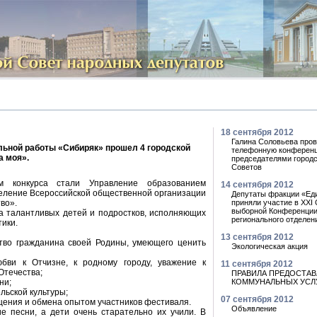
18 сентября 2012
Галина Соловьева про
льной работы «Сибиряк» прошел 4 городской
телефонную конферен
а моя».
председателями городс
Советов
м конкурса стали Управление образованием
14 сентября 2012
деление Всероссийской общественной организации
Депутаты фракции «Ед
во».
приняли участие в XXI 
выборной Конференции
ка талантливых детей и подростков, исполняющих
регионального отделен
ики.
13 сентября 2012
вство гражданина своей Родины, умеющего ценить
Экологическая акция
юбви к Отчизне, к родному городу, уважение к
11 сентября 2012
Отечества;
ПРАВИЛА ПРЕДОСТА
ни;
КОММУНАЛЬНЫХ УСЛ
льской культуры;
07 сентября 2012
бщения и обмена опытом участников фестиваля.
Объявление
 песни, а дети очень старательно их учили. В