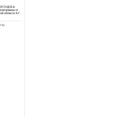
 ЮГСНД В.А.
телеграмма от
ой области А.Г.
/
51