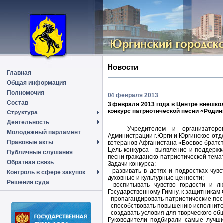
Новости
Главная
Общая информация
Полномочия
04 февраля 2013
Состав
3 февраля 2013 года в Центре внешко
конкурс патриотической песни «Родин
Структура
Деятельность
Учредителем и организаторо
Молодежный парламент
Администрации г.Юрги и Юргинское от
Правовые акты
ветеранов Афганистана «Боевое братст
Цель конкурса - выявление и поддерж
Публичные слушания
песни гражданско-патриотической темат
Обратная связь
Задачи конкурса:
- развивать в детях и подростках чу
Контроль в сфере закупок
духовные и культурные ценности;
Решения суда
- воспитывать чувство гордости и л
Государственному Гимну, к защитникам 
- пропагандировать патриотические пес
- способствовать повышению исполните
- создавать условия для творческого о
Руководители подбирали самые лучшие