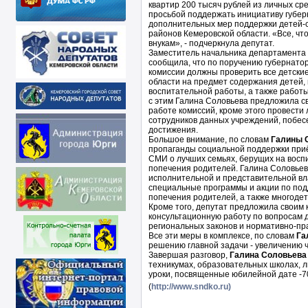
квартир 200 тысяч рублей из личных сре
просьбой поддержать инициативу губер
дополнительных мер поддержки детей-с
районов Кемеровской области. «Все, чт
внукам», - подчеркнула депутат.
Заместитель начальника департамента 
сообщила, что по поручению губернато
комиссии должны проверить все детски
области на предмет содержания детей,
воспитательной работы, а также работы
с этим Галина Соловьева предложила св
работе комиссий, кроме этого провести
сотрудников данных учреждений, побесе
достижения.
Большое внимание, по словам
Галины 
пропаганды социальной поддержки приё
СМИ о лучших семьях, берущих на воспи
попечения родителей. Галина Соловье
исполнительной и представительной вла
специальные программы и акции по подд
попечения родителей, а также многоде
Кроме того, депутат предложила своим
консультационную работу по вопросам
региональных законов и нормативно-пра
Все эти меры в комплексе, по словам
Га
решению главной задачи - увеличению 
Завершая разговор,
Галина Соловьева
техникумах, образовательных школах, л
уроки, посвященные юбилейной дате -7
(
http://www.sndko.ru)