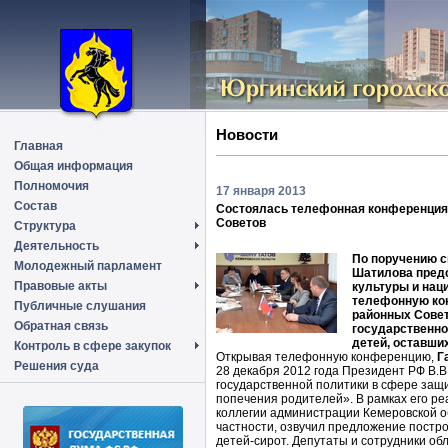
Новости
Главная
Общая информация
Полномочия
17 января 2013
Состав
Состоялась телефонная конференция 
Советов
Структура
Деятельность
По поручению с
Молодежный парламент
Шатилова предс
Правовые акты
культуры и нац
телефонную ко
Публичные слушания
районных Совет
Обратная связь
государственно
детей, оставши
Контроль в сфере закупок
Открывая телефонную конференцию,
Г
Решения суда
28 декабря 2012 года Президент РФ В.В
государственной политики в сфере защи
попечения родителей». В рамках его р
коллегии администрации Кемеровской об
частности, озвучил предложение постро
детей-сирот. Депутаты и сотрудники об