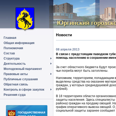
Новости
Главная
Общая информация
Полномочия
08 апреля 2013
Состав
В связи с предстоящим паводком губе
помощь населению в сохранении име
Структура
Деятельность
За счет областного бюджета будут прои
Молодежный парламент
чьи погреба могут быть затоплены.
Правовые акты
Напомним, территориям, попадающим в 
Публичные слушания
выделены средства на оказание матер
Обратная связь
граждан, у которых среднедушевой дох
рублей).
Контроль в сфере закупок
Решения суда
В 18 территориях области организован
защиты населения. Здесь специалисты 
района) граждан на продажу овощей. Н
график оперативного вывоза овощей. О
социальной защиты заранее сообщают 