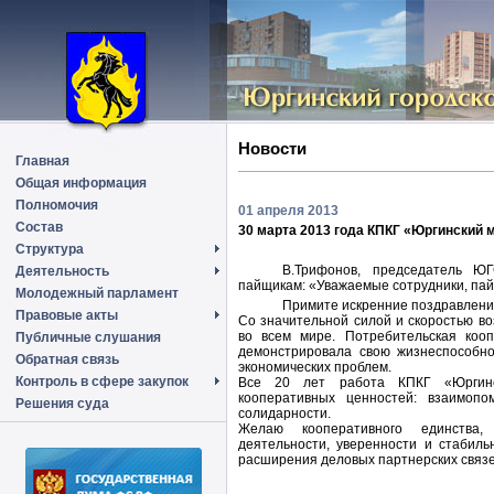
Новости
Главная
Общая информация
Полномочия
01 апреля 2013
Состав
30 марта 2013 года КПКГ «Юргинский 
Структура
В.Трифонов, председатель ЮГ
Деятельность
пайщикам: «Уважаемые сотрудники, па
Молодежный парламент
Примите искренние поздравления
Правовые акты
Со значительной силой и скоростью в
во всем мире. Потребительская коо
Публичные слушания
демонстрировала свою жизнеспособно
Обратная связь
экономических проблем.
Контроль в сфере закупок
Все 20 лет работа КПКГ «Юргинс
кооперативных ценностей: взаимопо
Решения суда
солидарности.
Желаю кооперативного единства, 
деятельности, уверенности и стабиль
расширения деловых партнерских связей