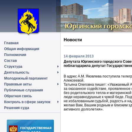
Новости
Главная
Общая информация
Полномочия
14 февраля 2013
Состав
Депутата Юргинского городского Сове
поблагодарила депутат Государстве
Структура
Деятельность
В адрес А.М. Яковлева поступила телег
Молодежный парламент
Алексеевой.
Правовые акты
Татьяна Олеговна пишет: «Уважаемый А
за оказанное содействие, проявленное 
Публичные слушания
без родительского тепла и материнской
Обратная связь
люди неравнодушные к чужой беде. Под
не избалованным судьбой, радость и на
Контроль в сфере закупок
желаю Вам, Вашим родным и близким здо
Решения суда
активного долголетия».