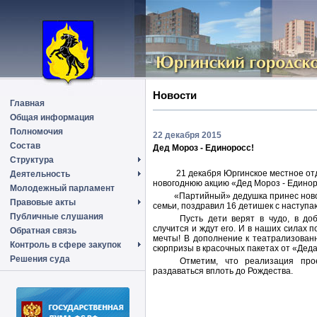
Новости
Главная
Общая информация
Полномочия
22 декабря 2015
Состав
Дед Мороз - Единоросс!
Структура
21 декабря Юргинское местное от
Деятельность
новогоднюю акцию «Дед Мороз - Единор
Молодежный парламент
«Партийный» дедушка принес нового
Правовые акты
семьи, поздравил 16 детишек с наступ
Публичные слушания
Пусть дети верят в чудо, в доб
случится и ждут его. И в наших силах
Обратная связь
мечты! В дополнение к театрализован
Контроль в сфере закупок
сюрпризы в красочных пакетах от «Дед
Решения суда
Отметим, что реализация про
раздаваться вплоть до Рождества.