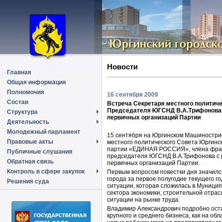
Новости
Главная
Общая информация
Полномочия
16 сентября 2009
Состав
Встреча Секретаря местного полити
Председателя ЮГСНД В.А.Трифонова с
Структура
первичных организаций Партии
Деятельность
Молодежный парламент
15 сентября на Юргинском Машиностри
Правовые акты
местного политического Совета Юргинс
партии «ЕДИНАЯ РОССИЯ», члена фрак
Публичные слушания
председателя ЮГСНД В.А.Трифонова с 
Обратная связь
первичных организаций Партии.
Контроль в сфере закупок
Первым вопросом повестки дня значилс
города за первое полугодие текущего г
Решения суда
ситуации, которая сложилась в Муници
сектора экономики, строительной отрас
ситуации на рынке труда.
Владимир Александрович подробно ост
крупного и среднего бизнеса, как на об